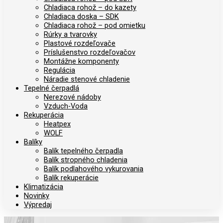
Chladiaca rohož – do kazety
Chladiaca doska – SDK
Chladiaca rohož – pod omietku
Rúrky a tvarovky
Plastové rozdeľovače
Príslušenstvo rozdeľovačov
Montážne komponenty
Regulácia
Náradie stenové chladenie
Tepelné čerpadlá
Nerezové nádoby
Vzduch-Voda
Rekuperácia
Heatpex
WOLF
Balíky
Balík tepelného čerpadla
Balík stropného chladenia
Balík podlahového vykurovania
Balík rekuperácie
Klimatizácia
Novinky
Výpredaj