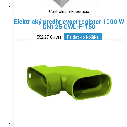
Centrálna rekuperácia
Elektrický predhrievací register 1000 W
DN125 CWL-F-150
552,27
€
Pridať do košíka
s DPH