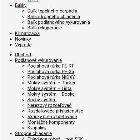
Balíky
Balík tepelného čerpadla
Balík stropného chladenia
Balík podlahového vykurovania
Balík rekuperácie
Klimatizácia
Novinky
Výpredaj
Obchod
Podlahové vykurovanie
Podlahová rúrka PE-RT
Podlahová rúrka PE-Xa
Podlahová rúrka NIOXY
Mokrý systém – Tacker
Mokrý systém – Lišta
Mokrý systém – Doska
Suchý systém
Nerezový rozdeľovač
Rozdeľovače príslušenstvo
Skrinky pre rozdeľovače
Montážne komponenty
Kvapaliny
Stropné chladenie
Chladiaca rohož – pod SDK