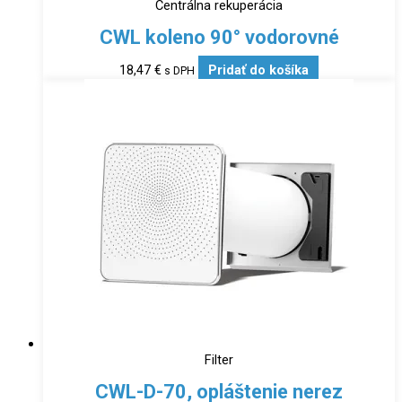
Centrálna rekuperácia
CWL koleno 90° vodorovné
18,47
€
Pridať do košíka
s DPH
Filter
CWL-D-70, opláštenie nerez