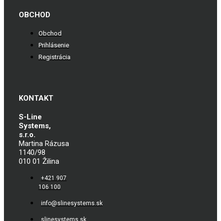
OBCHOD
Obchod
Prihlásenie
Registrácia
KONTAKT
S-Line
Systems,
s.r.o.
Martina Rázusa
1140/98
010 01 Žilina
+421 907
106 100
info@slinesystems.sk
slinesystems.sk