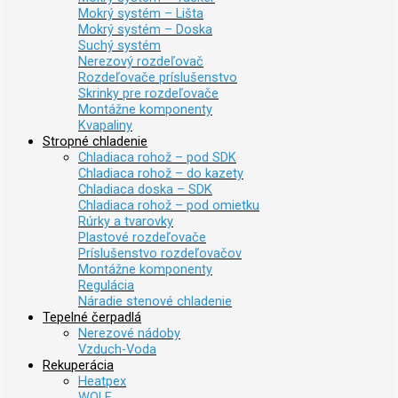
Mokrý systém – Lišta
Mokrý systém – Doska
Suchý systém
Nerezový rozdeľovač
Rozdeľovače príslušenstvo
Skrinky pre rozdeľovače
Montážne komponenty
Kvapaliny
Stropné chladenie
Chladiaca rohož – pod SDK
Chladiaca rohož – do kazety
Chladiaca doska – SDK
Chladiaca rohož – pod omietku
Rúrky a tvarovky
Plastové rozdeľovače
Príslušenstvo rozdeľovačov
Montážne komponenty
Regulácia
Náradie stenové chladenie
Tepelné čerpadlá
Nerezové nádoby
Vzduch-Voda
Rekuperácia
Heatpex
WOLF