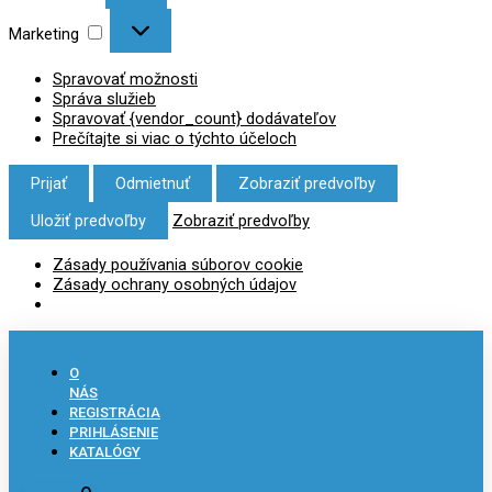
Marketing
Spravovať možnosti
Správa služieb
Spravovať {vendor_count} dodávateľov
Prečítajte si viac o týchto účeloch
Prijať
Odmietnuť
Zobraziť predvoľby
Uložiť predvoľby
Zobraziť predvoľby
Zásady používania súborov cookie
Zásady ochrany osobných údajov
O
NÁS
REGISTRÁCIA
PRIHLÁSENIE
KATALÓGY