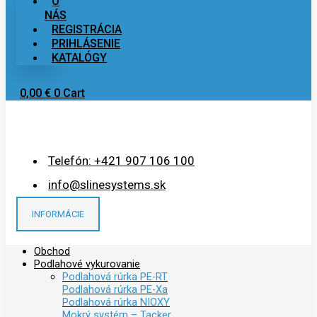
O
NÁS
REGISTRÁCIA
PRIHLÁSENIE
KATALÓGY
0,00
€
0
Cart
Telefón: +421 907 106 100
info@slinesystems.sk
INFORMÁCIE
Obchod
Podlahové vykurovanie
Podlahová rúrka PE-RT
Podlahová rúrka PE-Xa
Podlahová rúrka NIOXY
Mokrý systém – Tacker