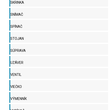
SKRINKA
SNÍMAČ
SPÍNAČ
STOJAN
SÚPRAVA
UZÁVER
VENTIL
VIEČKO
VÝMENNÍK