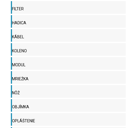
FILTER
HADICA
KÁBEL
KOLENO
MODUL
MRIEŽKA
NÔŽ
OBJÍMKA
OPLÁŠTENIE