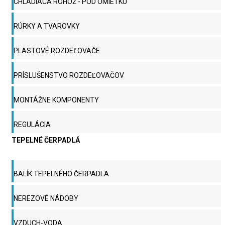
CHLADIACA ROHOŽ - POD OMIETKU
RÚRKY A TVAROVKY
PLASTOVÉ ROZDEĽOVAČE
PRÍSLUŠENSTVO ROZDEĽOVAČOV
MONTÁŽNE KOMPONENTY
REGULÁCIA
TEPELNÉ ČERPADLÁ
BALÍK TEPELNÉHO ČERPADLA
NEREZOVÉ NÁDOBY
VZDUCH-VODA