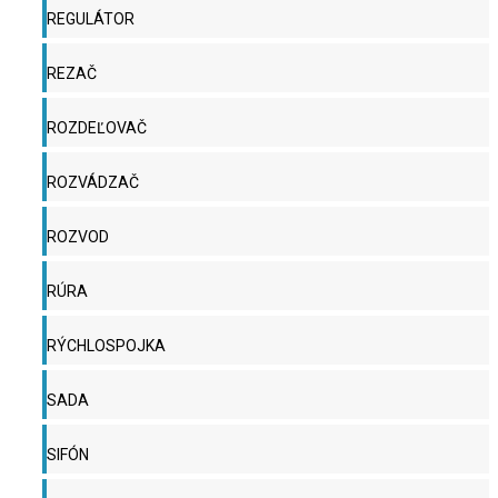
REGULÁTOR
REZAČ
ROZDEĽOVAČ
ROZVÁDZAČ
ROZVOD
RÚRA
RÝCHLOSPOJKA
SADA
SIFÓN