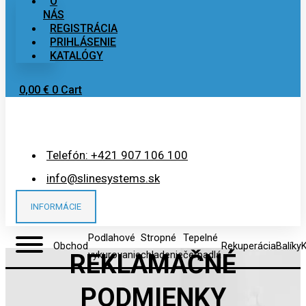
O
NÁS
REGISTRÁCIA
PRIHLÁSENIE
KATALÓGY
0,00
€
0
Cart
Telefón: +421 907 106 100
info@slinesystems.sk
INFORMÁCIE
Podlahové
Stropné
Tepelné
Obchod
Rekuperácia
Balíky
K
vykurovanie
chladenie
čerpadlá
REKLAMAČNÉ
PODMIENKY