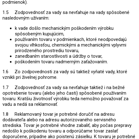
podmienok).
1.5 Zodpovednosť za vady sa nevťahuje na vady spôsobené
nasledovným užívaním:
k vade došlo mechanickým poškodením výrobku
spôsobeným kupujúcim,
používaním tovaru v podmienkach, ktoré neodpovedajú
svojou vlhkosťou, chemickými a mechanickými vplyvmi
prirodzeného prostrediu tovaru,
zanedbaním starostlivosti a údržby o tovar,
poškodením tovaru nadmerným zaťažovaním.
1.6 Zo zodpovednosti za vady sú taktiež vyňaté vady, ktoré
vznikli pri živelnej pohrome.
1.7 Zodpovednosť za vady sa nevťahuje taktiež i na bežné
opotrebenie tovaru (alebo jeho časti) spôsobené používaním
tovaru. Kratšiu životnosť výrobku teda nemožno považovať za
vadu a nedá sa reklamovať.
1.8 Reklamovaný tovar je potrebné doručiť na adresu
dodávateľa alebo na adresu autorizovaného servisného
strediska. Tovar je potrebné vhodne zabaliť, aby počas prepravy
nedošlo k poškodeniu tovaru a odporúčame tovar zaslať
doporučene, prípadne ako poistenú zásielku. K tovaru je potrebné