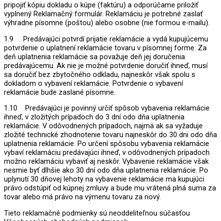
pripojiť kópiu dokladu o kúpe (faktúru) a odporúčame priložiť
vyplnený Reklamačný formulár. Reklamáciu je potrebné zaslať
výhradne písomne (poštou) alebo osobne (nie formou e-mailu).
1.9 Predávajúci potvrdí prijatie reklamácie a vydá kupujúcemu
potvrdenie o uplatnení reklamácie tovaru v písomnej forme. Za
deň uplatnenia reklamácie sa považuje deň jej doručenia
predávajúcemu. Ak nie je možné potvrdenie doručiť ihneď, musí
sa doručiť bez zbytočného odkladu, najneskôr však spolu s
dokladom o vybavení reklamácie. Potvrdenie o vybavení
reklamácie bude zaslané písomne.
1.10 Predávajúci je povinný určiť spôsob vybavenia reklamácie
ihneď, v zložitých prípadoch do 3 dní odo dňa uplatnenia
reklamácie. V odôvodnených prípadoch, najmä ak sa vyžaduje
zložité technické zhodnotenie tovaru najneskôr do 30 dni odo dňa
uplatnenia reklamácie. Po určení spôsobu vybavenia reklamácie
vybaví reklamáciu predávajúci ihneď, v odôvodnených prípadoch
možno reklamáciu vybaviť aj neskôr. Vybavenie reklamácie však
nesmie byť dlhšie ako 30 dní odo dňa uplatnenia reklamácie. Po
uplynutí 30 dňovej lehoty na vybavenie reklamácie ma kupujúci
právo odstúpiť od kúpnej zmluvy a bude mu vrátená plná suma za
tovar alebo má právo na výmenu tovaru za nový.
Tieto reklamačné podmienky sú neoddeliteľnou súčasťou