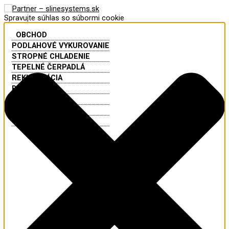
Preskočiť
Funkčné
Štatistiky
Marketing
Predvoľby
na
Spravujte súhlas so súbormi cookie
obsah
OBCHOD
PODLAHOVÉ VYKUROVANIE
STROPNÉ CHLADENIE
TEPELNÉ ČERPADLÁ
REKUPERÁCIA
BALÍKY
KLIMATIZÁCIA
NOVINKY
VÝPREDAJ