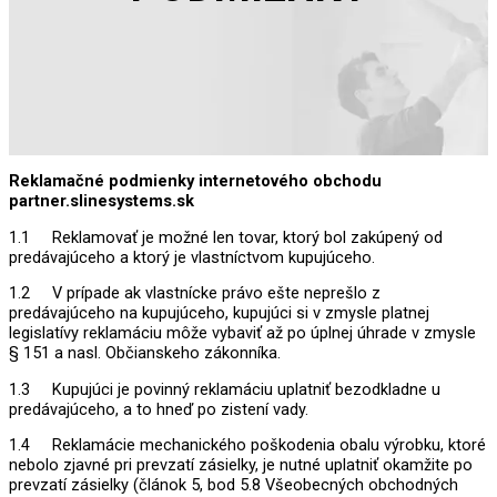
Reklamačné podmienky internetového obchodu
partner.slinesystems.sk
1.1 Reklamovať je možné len tovar, ktorý bol zakúpený od
predávajúceho a ktorý je vlastníctvom kupujúceho.
1.2 V prípade ak vlastnícke právo ešte neprešlo z
predávajúceho na kupujúceho, kupujúci si v zmysle platnej
legislatívy reklamáciu môže vybaviť až po úplnej úhrade v zmysle
§ 151 a nasl. Občianskeho zákonníka.
1.3 Kupujúci je povinný reklamáciu uplatniť bezodkladne u
predávajúceho, a to hneď po zistení vady.
1.4 Reklamácie mechanického poškodenia obalu výrobku, ktoré
nebolo zjavné pri prevzatí zásielky, je nutné uplatniť okamžite po
prevzatí zásielky (článok 5, bod 5.8 Všeobecných obchodných