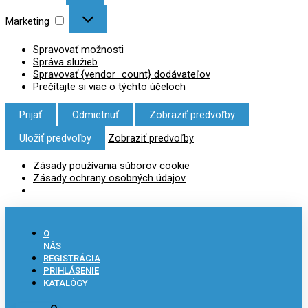
Marketing
Spravovať možnosti
Správa služieb
Spravovať {vendor_count} dodávateľov
Prečítajte si viac o týchto účeloch
Prijať
Odmietnuť
Zobraziť predvoľby
Uložiť predvoľby
Zobraziť predvoľby
Zásady používania súborov cookie
Zásady ochrany osobných údajov
O
NÁS
REGISTRÁCIA
PRIHLÁSENIE
KATALÓGY