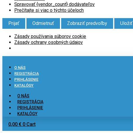
Spravovať {vendor_count} dodávateľov
Prečítajte si viac o týchto účeloch
Prijať
Odmietnuť
Zobraziť predvoľby
Uloži
Zásady používania súborov cookie
Zásady ochrany osobných údajov
O NÁS
REGISTRÁCIA
PRIHLÁSENIE
KATALÓGY
O NÁS
REGISTRÁCIA
PRIHLÁSENIE
KATALÓGY
0,00
€
0
Cart