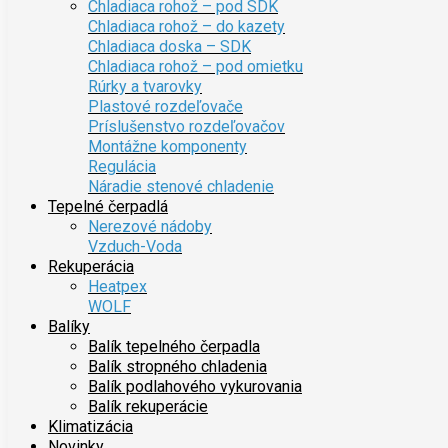
Chladiaca rohož – pod SDK
Chladiaca rohož – do kazety
Chladiaca doska – SDK
Chladiaca rohož – pod omietku
Rúrky a tvarovky
Plastové rozdeľovače
Príslušenstvo rozdeľovačov
Montážne komponenty
Regulácia
Náradie stenové chladenie
Tepelné čerpadlá
Nerezové nádoby
Vzduch-Voda
Rekuperácia
Heatpex
WOLF
Balíky
Balík tepelného čerpadla
Balík stropného chladenia
Balík podlahového vykurovania
Balík rekuperácie
Klimatizácia
Novinky