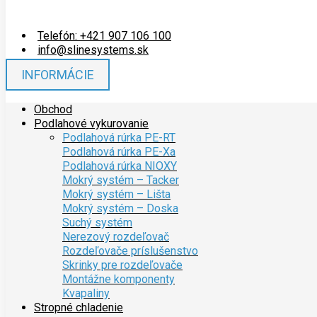
Telefón: +421 907 106 100
info@slinesystems.sk
INFORMÁCIE
Obchod
Podlahové vykurovanie
Podlahová rúrka PE-RT
Podlahová rúrka PE-Xa
Podlahová rúrka NIOXY
Mokrý systém – Tacker
Mokrý systém – Lišta
Mokrý systém – Doska
Suchý systém
Nerezový rozdeľovač
Rozdeľovače príslušenstvo
Skrinky pre rozdeľovače
Montážne komponenty
Kvapaliny
Stropné chladenie