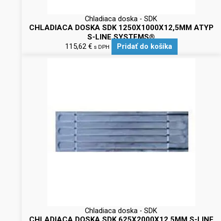
Chladiaca doska - SDK
CHLADIACA DOSKA SDK 1250X1000X12,5MM ATYP
S-LINE SYSTEMS®
115,62
€
Pridať do košíka
s DPH
Chladiaca doska - SDK
CHLADIACA DOSKA SDK 625X2000X12,5MM S-LINE