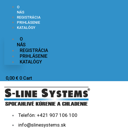
Preskočiť
Zoradené
na
O
podľa
obsah
NÁS
ceny:
REGISTRÁCIA
od
PRIHLÁSENIE
najvyššej
KATALÓGY
po
najnižšiu
O
NÁS
REGISTRÁCIA
PRIHLÁSENIE
KATALÓGY
0,00
€
0
Cart
Telefón: +421 907 106 100
info@slinesystems.sk