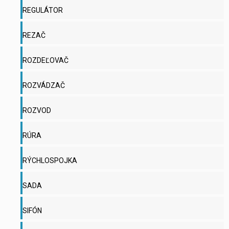
REGULÁTOR
REZAČ
ROZDEĽOVAČ
ROZVÁDZAČ
ROZVOD
RÚRA
RÝCHLOSPOJKA
SADA
SIFÓN