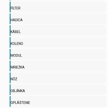
FILTER
HADICA
KÁBEL
KOLENO
MODUL
MRIEŽKA
NÔŽ
OBJÍMKA
OPLÁŠTENIE