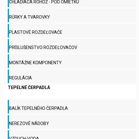
CHLADIACA ROHOŽ - POD OMIETKU
RÚRKY A TVAROVKY
PLASTOVÉ ROZDEĽOVAČE
PRÍSLUŠENSTVO ROZDEĽOVAČOV
MONTÁŽNE KOMPONENTY
REGULÁCIA
TEPELNÉ ČERPADLÁ
BALÍK TEPELNÉHO ČERPADLA
NEREZOVÉ NÁDOBY
VZDUCH-VODA