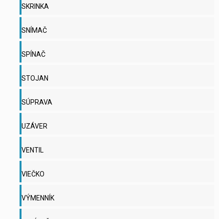
SKRINKA
SNÍMAČ
SPÍNAČ
STOJAN
SÚPRAVA
UZÁVER
VENTIL
VIEČKO
VÝMENNÍK