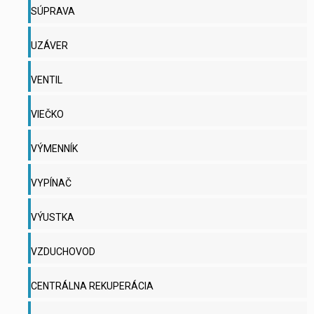
SÚPRAVA
UZÁVER
VENTIL
VIEČKO
VÝMENNÍK
VYPÍNAČ
VÝUSTKA
VZDUCHOVOD
CENTRÁLNA REKUPERÁCIA