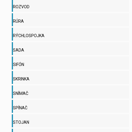
ROZVOD
RÚRA
RÝCHLOSPOJKA
SADA
SIFÓN
SKRINKA
SNÍMAČ
SPÍNAČ
STOJAN