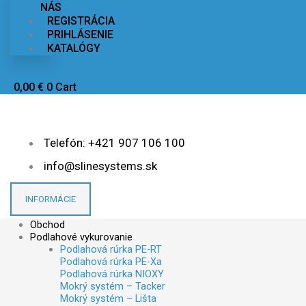
NÁS
REGISTRÁCIA
PRIHLÁSENIE
KATALÓGY
0,00
€
0
Cart
Telefón: +421 907 106 100
info@slinesystems.sk
INFORMÁCIE
Obchod
Podlahové vykurovanie
Podlahová rúrka PE-RT
Podlahová rúrka PE-Xa
Podlahová rúrka NIOXY
Mokrý systém – Tacker
Mokrý systém – Lišta