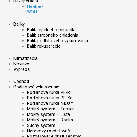
Rekuperácia
Heatpex
WOLF
Balíky
Balík tepelného čerpadla
Balík stropného chladenia
Balík podlahového vykurovania
Balík rekuperácie
Klimatizácia
Novinky
Výpredaj
Obchod
Podlahové vykurovanie
Podlahová rúrka PE-RT
Podlahová rúrka PE-Xa
Podlahová rúrka NIOXY
Mokrý systém – Tacker
Mokrý systém – Lišta
Mokrý systém – Doska
Suchý systém
Nerezový rozdeľovač
Rozdeľovače príslušenstvo