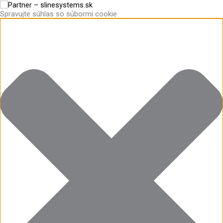
Preskočiť
Funkčné
Štatistiky
Marketing
Predvoľby
na
Spravujte súhlas so súbormi cookie
obsah