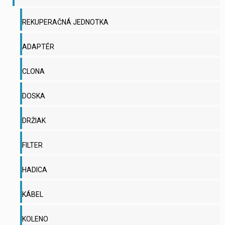
REKUPERAČNÁ JEDNOTKA
ADAPTÉR
CLONA
DOSKA
DRŽIAK
FILTER
HADICA
KÁBEL
KOLENO