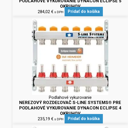
PODLAHOVÉ VYKUROVANIE DYNACON ECLIPSE 5
OKRUHOV
284,02
€
Pridať do košíka
s DPH
Podlahové vykurovanie
NEREZOVÝ ROZDEĽOVAČ S-LINE SYSTEMS® PRE
PODLAHOVÉ VYKUROVANIE DYNACON ECLIPSE 4
OKRUHOV
235,19
€
Pridať do košíka
s DPH