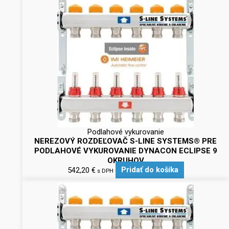
Podlahové vykurovanie
NEREZOVÝ ROZDEĽOVAČ S-LINE SYSTEMS® PRE
PODLAHOVÉ VYKUROVANIE DYNACON ECLIPSE 9
OKRUHOV
542,20
€
Pridať do košíka
s DPH