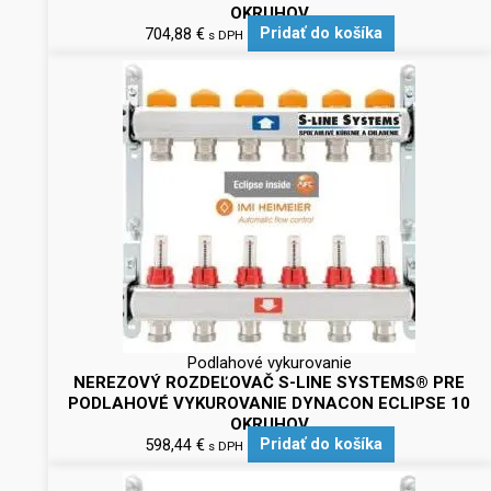
OKRUHOV
704,88
€
Pridať do košíka
s DPH
Podlahové vykurovanie
NEREZOVÝ ROZDEĽOVAČ S-LINE SYSTEMS® PRE
PODLAHOVÉ VYKUROVANIE DYNACON ECLIPSE 10
OKRUHOV
598,44
€
Pridať do košíka
s DPH