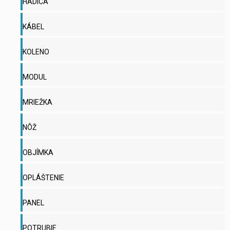
HADICA
KÁBEL
KOLENO
MODUL
MRIEŽKA
NÔŽ
OBJÍMKA
OPLÁŠTENIE
PANEL
POTRUBIE