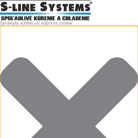
Preskočiť
Funkčné
Štatistiky
Marketing
Predvoľby
na
obsah
Spravujte súhlas so súbormi cookie