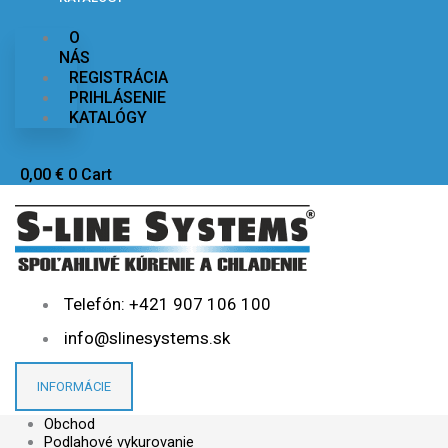
najnižšiu
O
NÁS
REGISTRÁCIA
PRIHLÁSENIE
KATALÓGY
0,00
€
0
Cart
Telefón: +421 907 106 100
info@slinesystems.sk
INFORMÁCIE
Obchod
Podlahové vykurovanie