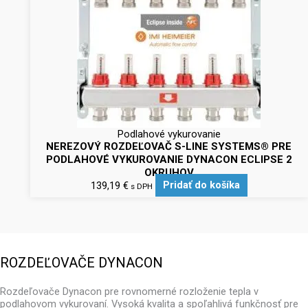
Podlahové vykurovanie
NEREZOVÝ ROZDEĽOVAČ S-LINE SYSTEMS® PRE
PODLAHOVÉ VYKUROVANIE DYNACON ECLIPSE 2
OKRUHOV
139,19
€
Pridať do košíka
s DPH
ROZDEĽOVAČE DYNACON
Rozdeľovače Dynacon pre rovnomerné rozloženie tepla v
podlahovom vykurovaní. Vysoká kvalita a spoľahlivá funkčnosť pre