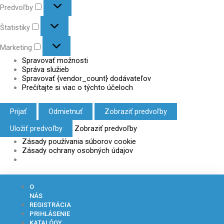
Predvoľby
Štatistiky
Marketing
Spravovať možnosti
Správa služieb
Spravovať {vendor_count} dodávateľov
Prečítajte si viac o týchto účeloch
Prijať
Odmietnuť
Zobraziť predvoľby
Uložiť predvoľby
Zobraziť predvoľby
Zásady používania súborov cookie
Zásady ochrany osobných údajov
Zoradené
O
podľa
NÁS
ceny:
REGISTRÁCIA
od
PRIHLÁSENIE
najvyššej
KATALÓGY
po