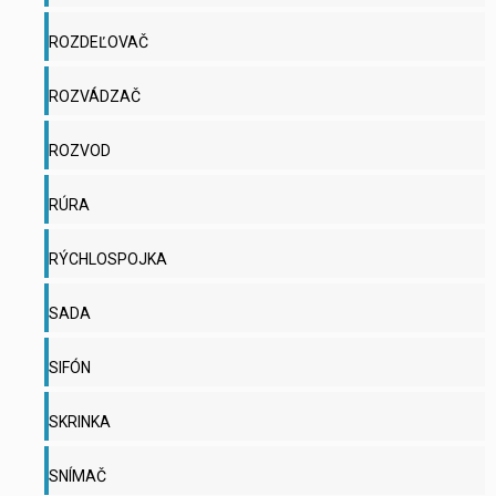
ROZDEĽOVAČ
ROZVÁDZAČ
ROZVOD
RÚRA
RÝCHLOSPOJKA
SADA
SIFÓN
SKRINKA
SNÍMAČ