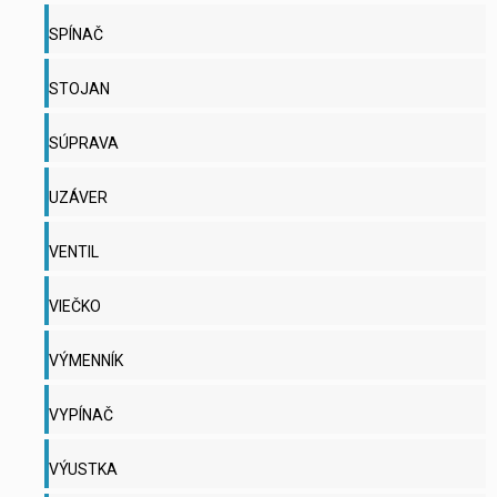
SPÍNAČ
STOJAN
SÚPRAVA
UZÁVER
VENTIL
VIEČKO
VÝMENNÍK
VYPÍNAČ
VÝUSTKA