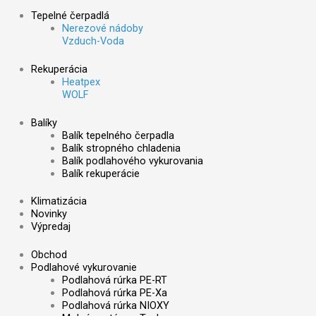
Tepelné čerpadlá
Nerezové nádoby
Vzduch-Voda
Rekuperácia
Heatpex
WOLF
Balíky
Balík tepelného čerpadla
Balík stropného chladenia
Balík podlahového vykurovania
Balík rekuperácie
Klimatizácia
Novinky
Výpredaj
Obchod
Podlahové vykurovanie
Podlahová rúrka PE-RT
Podlahová rúrka PE-Xa
Podlahová rúrka NIOXY