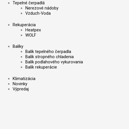
Tepelné čerpadlá
Nerezové nádoby
Vzduch-Voda
Rekuperácia
Heatpex
WOLF
Balíky
Balík tepelného čerpadla
Balík stropného chladenia
Balík podlahového vykurovania
Balík rekuperácie
Klimatizácia
Novinky
Výpredaj