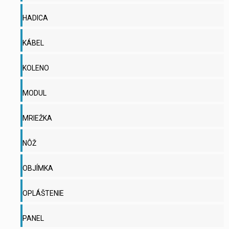
HADICA
KÁBEL
KOLENO
MODUL
MRIEŽKA
NÔŽ
OBJÍMKA
OPLÁŠTENIE
PANEL