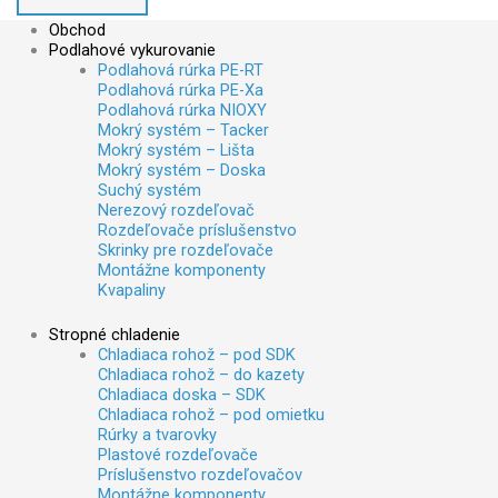
Obchod
Podlahové vykurovanie
Podlahová rúrka PE-RT
Podlahová rúrka PE-Xa
Podlahová rúrka NIOXY
Mokrý systém – Tacker
Mokrý systém – Lišta
Mokrý systém – Doska
Suchý systém
Nerezový rozdeľovač
Rozdeľovače príslušenstvo
Skrinky pre rozdeľovače
Montážne komponenty
Kvapaliny
Stropné chladenie
Chladiaca rohož – pod SDK
Chladiaca rohož – do kazety
Chladiaca doska – SDK
Chladiaca rohož – pod omietku
Rúrky a tvarovky
Plastové rozdeľovače
Príslušenstvo rozdeľovačov
Montážne komponenty