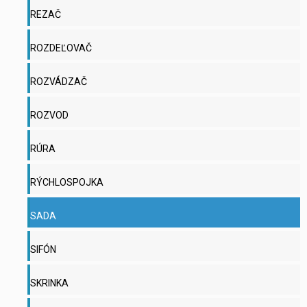
REZAČ
ROZDEĽOVAČ
ROZVÁDZAČ
ROZVOD
RÚRA
RÝCHLOSPOJKA
SADA
SIFÓN
SKRINKA