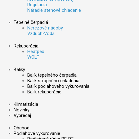
Regulácia
Náradie stenové chladenie
Tepelné čerpadlá
Nerezové nádoby
Vzduch-Voda
Rekuperácia
Heatpex
WOLF
Balíky
Balík tepelného čerpadla
Balík stropného chladenia
Balík podlahového vykurovania
Balík rekuperácie
Klimatizácia
Novinky
Výpredaj
Obchod
Podlahové vykurovanie
Podlahová rúrka PE-RT