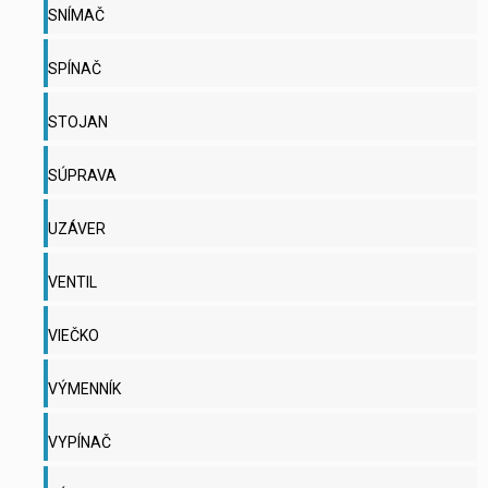
SNÍMAČ
SPÍNAČ
STOJAN
SÚPRAVA
UZÁVER
VENTIL
VIEČKO
VÝMENNÍK
VYPÍNAČ