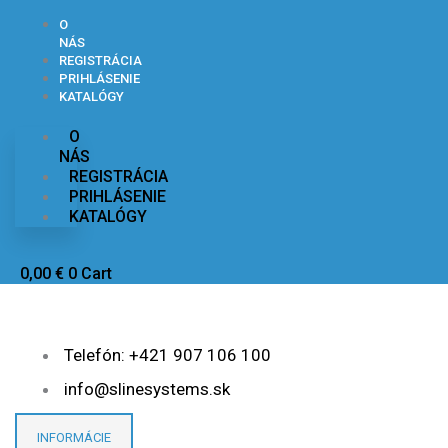
Preskočiť
na
O
obsah
NÁS
REGISTRÁCIA
PRIHLÁSENIE
KATALÓGY
O
NÁS
REGISTRÁCIA
PRIHLÁSENIE
KATALÓGY
0,00
€
0
Cart
Telefón: +421 907 106 100
info@slinesystems.sk
INFORMÁCIE