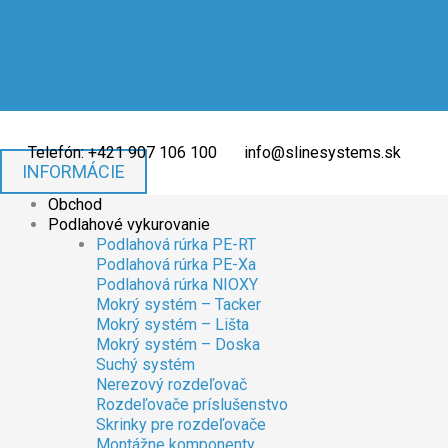
Preskočiť
množstvo
množstvo
na
Skriňa
Skriňa
obsah
rozdeľovača
rozdeľovača
S-
S-
Line
Line
Systems®
Systems®
pod
pod
omietku
omietku
Telefón: +421 907 106 100
info@slinesystems.sk
4-
4-
INFORMÁCIE
6
6
Obchod
Podlahové vykurovanie
Podlahová rúrka PE-RT
Podlahová rúrka PE-Xa
Podlahová rúrka NIOXY
Mokrý systém – Tacker
Mokrý systém – Lišta
Mokrý systém – Doska
Suchý systém
Nerezový rozdeľovač
Rozdeľovače príslušenstvo
Skrinky pre rozdeľovače
Montážne komponenty