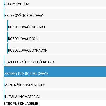
SUCHÝ SYSTÉM
NEREZOVÝ ROZDEĽOVAČ
ROZDEĽOVAČE NOVINKA
ROZDEĽOVAČE 304L
ROZDEĽOVAČE DYNACON
ROZDEĽOVAČE PRÍSLUŠENSTVO
SKRINKY PRE ROZDEĽOVAČE
MONTÁŽNE KOMPONENTY
INŠTALAČNÝ MATERIÁL
STROPNÉ CHLADENIE