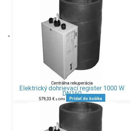
Centrálna rekuperácia
Elektrický dohrievací register 1000 W
DN160
579,33
€
Pridať do košíka
s DPH