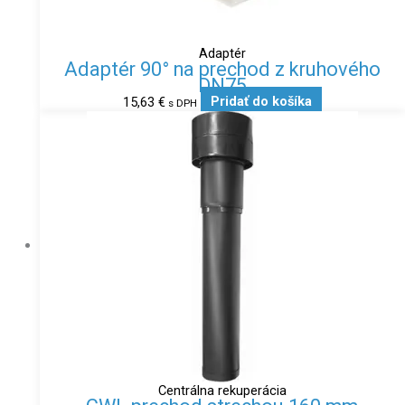
Adaptér
Adaptér 90° na prechod z kruhového
DN75
15,63
€
Pridať do košíka
s DPH
Centrálna rekuperácia