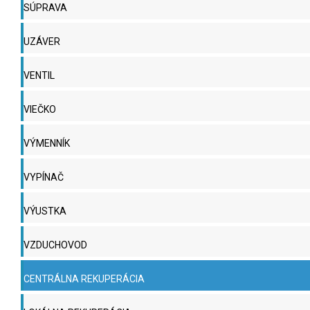
SÚPRAVA
UZÁVER
VENTIL
VIEČKO
VÝMENNÍK
VYPÍNAČ
VÝUSTKA
VZDUCHOVOD
CENTRÁLNA REKUPERÁCIA