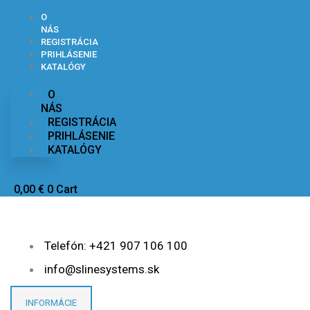
Preskočiť
množstvo
množstvo
na
Sifón
Sifón
O
obsah
pre
pre
NÁS
rekuperačnú
rekuperačnú
REGISTRÁCIA
jednotku
jednotku
PRIHLÁSENIE
KATALÓGY
O
NÁS
REGISTRÁCIA
PRIHLÁSENIE
KATALÓGY
0,00
€
0
Cart
Telefón: +421 907 106 100
info@slinesystems.sk
INFORMÁCIE