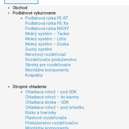
Obchod
Podlahové vykurovanie
Podlahová rúrka PE-RT
Podlahová rúrka PE-Xa
Podlahová rúrka NIOXY
Mokrý systém – Tacker
Mokrý systém – Lišta
Mokrý systém – Doska
Suchý systém
Nerezový rozdeľovač
Rozdeľovače príslušenstvo
Skrinky pre rozdeľovače
Montážne komponenty
Kvapaliny
Stropné chladenie
Chladiaca rohož – pod SDK
Chladiaca rohož – do kazety
Chladiaca doska – SDK
Chladiaca rohož – pod omietku
Rúrky a tvarovky
Plastové rozdeľovače
Príslušenstvo rozdeľovačov
Montážne komponenty