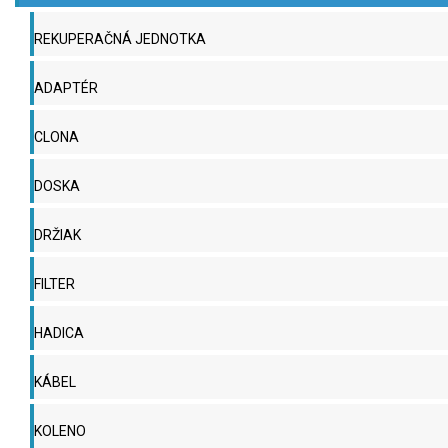
REKUPERAČNÁ JEDNOTKA
ADAPTÉR
CLONA
DOSKA
DRŽIAK
FILTER
HADICA
KÁBEL
KOLENO