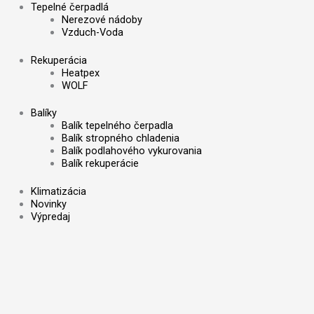
Tepelné čerpadlá
Nerezové nádoby
Vzduch-Voda
Rekuperácia
Heatpex
WOLF
Balíky
Balík tepelného čerpadla
Balík stropného chladenia
Balík podlahového vykurovania
Balík rekuperácie
Klimatizácia
Novinky
Výpredaj