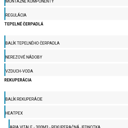
MONTÁŽNE KOMPONENTY
REGULÁCIA
TEPELNÉ ČERPADLÁ
BALÍK TEPELNÉHO ČERPADLA
NEREZOVÉ NÁDOBY
VZDUCH-VODA
REKUPERÁCIA
BALÍK REKUPERÁCIE
HEATPEX
ARIA VITALE - 300M3 - REKUPERAČNÁ JEDNOTKA