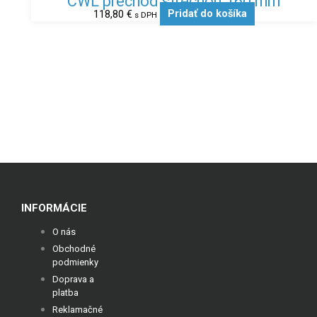
CWL prechod strechou 160 mm
118,80
€
Pridať do košíka
s DPH
INFORMÁCIE
O nás
Obchodné
podmienky
Doprava a
platba
Reklamačné