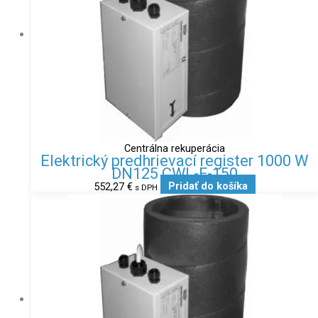
Centrálna rekuperácia
Elektrický predhrievací register 1000 W
DN125 CWL-F-150
552,27
€
Pridať do košíka
s DPH