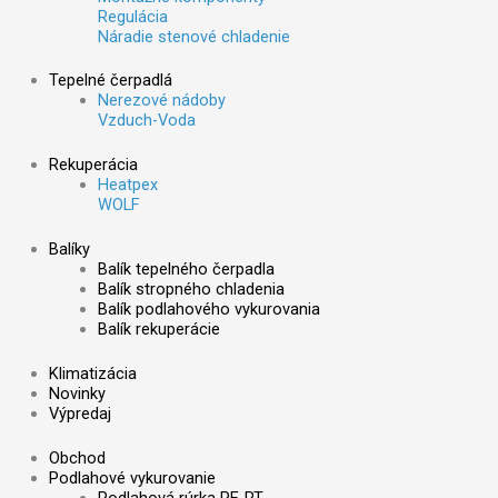
Regulácia
Náradie stenové chladenie
Tepelné čerpadlá
Nerezové nádoby
Vzduch-Voda
Rekuperácia
Heatpex
WOLF
Balíky
Balík tepelného čerpadla
Balík stropného chladenia
Balík podlahového vykurovania
Balík rekuperácie
Klimatizácia
Novinky
Výpredaj
Obchod
Podlahové vykurovanie
Podlahová rúrka PE-RT