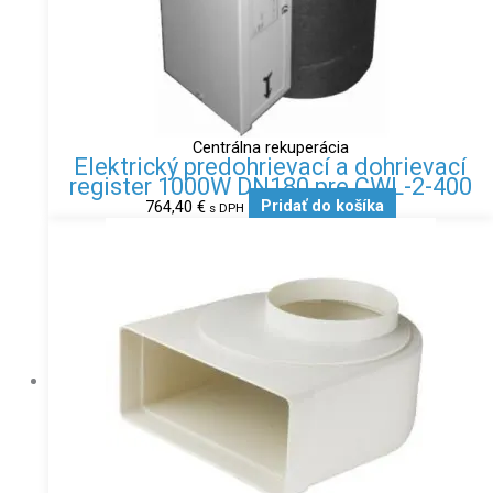
Centrálna rekuperácia
Elektrický predohrievací a dohrievací
register 1000W DN180 pre CWL-2-400
764,40
€
Pridať do košíka
s DPH