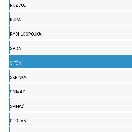
ROZVOD
RÚRA
RÝCHLOSPOJKA
SADA
SIFÓN
SKRINKA
SNÍMAČ
SPÍNAČ
STOJAN