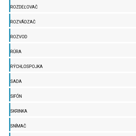
ROZDEĽOVAČ
ROZVÁDZAČ
ROZVOD
RÚRA
RÝCHLOSPOJKA
SADA
SIFÓN
SKRINKA
SNÍMAČ