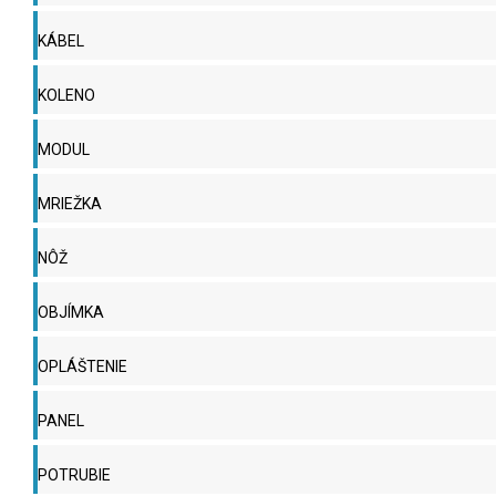
KÁBEL
KOLENO
MODUL
MRIEŽKA
NÔŽ
OBJÍMKA
OPLÁŠTENIE
PANEL
POTRUBIE