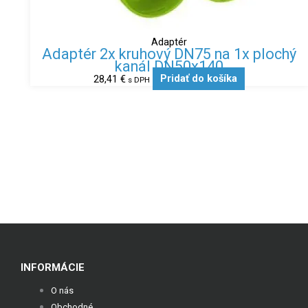
Adaptér
Adaptér 2x kruhový DN75 na 1x plochý
kanál DN50x140
28,41
€
Pridať do košíka
s DPH
INFORMÁCIE
O nás
Obchodné