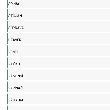
SPÍNAČ
STOJAN
SÚPRAVA
UZÁVER
VENTIL
VIEČKO
VÝMENNÍK
VYPÍNAČ
VÝUSTKA