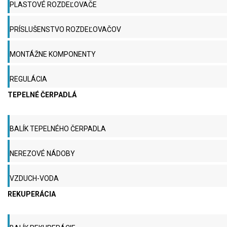
PLASTOVÉ ROZDEĽOVAČE
PRÍSLUŠENSTVO ROZDEĽOVAČOV
MONTÁŽNE KOMPONENTY
REGULÁCIA
TEPELNÉ ČERPADLÁ
BALÍK TEPELNÉHO ČERPADLA
NEREZOVÉ NÁDOBY
VZDUCH-VODA
REKUPERÁCIA