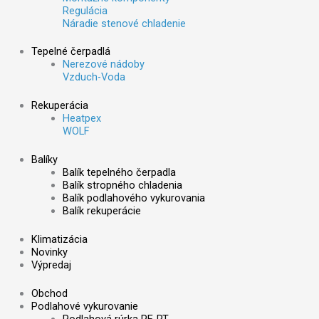
Regulácia
Náradie stenové chladenie
Tepelné čerpadlá
Nerezové nádoby
Vzduch-Voda
Rekuperácia
Heatpex
WOLF
Balíky
Balík tepelného čerpadla
Balík stropného chladenia
Balík podlahového vykurovania
Balík rekuperácie
Klimatizácia
Novinky
Výpredaj
Obchod
Podlahové vykurovanie
Podlahová rúrka PE-RT