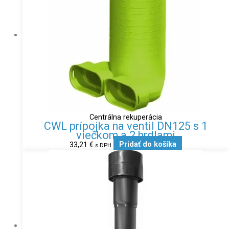
Centrálna rekuperácia
CWL prípojka na ventil DN125 s 1
viečkom a 2 hrdlami
33,21
€
Pridať do košíka
s DPH