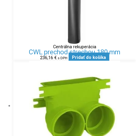
Centrálna rekuperácia
CWL prechod strechou 180 mm
236,16
€
Pridať do košíka
s DPH