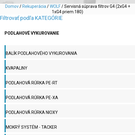
Domov
/
Rekuperácia
/
WOLF
/ Servisná súprava filtrov G4 (2xG4 +
1xG4 priem.180)
Filtrovať podľa KATEGÓRIE
PODLAHOVÉ VYKUROVANIE
BALÍK PODLAHOVÉHO VYKUROVANIA
KVAPALINY
PODLAHOVÁ RÚRKA PE-RT
PODLAHOVÁ RÚRKA PE-XA
PODLAHOVÁ RÚRKA NIOXY
MOKRÝ SYSTÉM - TACKER