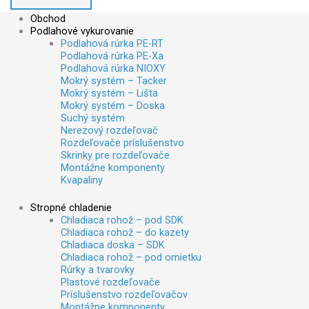
Obchod
Podlahové vykurovanie
Podlahová rúrka PE-RT
Podlahová rúrka PE-Xa
Podlahová rúrka NIOXY
Mokrý systém – Tacker
Mokrý systém – Lišta
Mokrý systém – Doska
Suchý systém
Nerezový rozdeľovač
Rozdeľovače príslušenstvo
Skrinky pre rozdeľovače
Montážne komponenty
Kvapaliny
Stropné chladenie
Chladiaca rohož – pod SDK
Chladiaca rohož – do kazety
Chladiaca doska – SDK
Chladiaca rohož – pod omietku
Rúrky a tvarovky
Plastové rozdeľovače
Príslušenstvo rozdeľovačov
Montážne komponenty