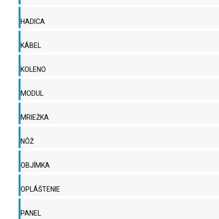
HADICA
KÁBEL
KOLENO
MODUL
MRIEŽKA
NÔŽ
OBJÍMKA
OPLÁŠTENIE
PANEL