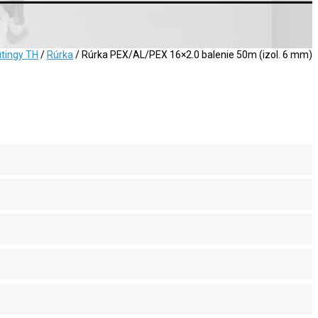
itingy TH
/
Rúrka
/ Rúrka PEX/AL/PEX 16×2.0 balenie 50m (izol. 6 mm)