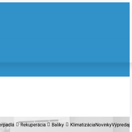
erpadlá
Rekuperácia
Balíky
Klimatizácia
Novinky
Výpredaj