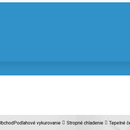
Obchod
Podlahové vykurovanie
Stropné chladenie
Tepelné č