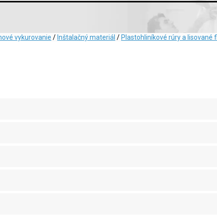
hové vykurovanie
/
Inštalačný materiál
/
Plastohliníkové rúry a lisované f