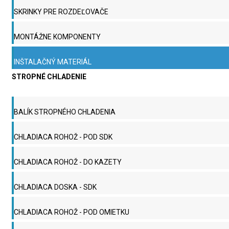
SKRINKY PRE ROZDEĽOVAČE
MONTÁŽNE KOMPONENTY
INŠTALAČNÝ MATERIÁL
STROPNÉ CHLADENIE
BALÍK STROPNÉHO CHLADENIA
CHLADIACA ROHOŽ - POD SDK
CHLADIACA ROHOŽ - DO KAZETY
CHLADIACA DOSKA - SDK
CHLADIACA ROHOŽ - POD OMIETKU