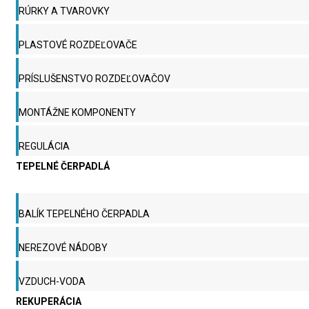
RÚRKY A TVAROVKY
PLASTOVÉ ROZDEĽOVAČE
PRÍSLUŠENSTVO ROZDEĽOVAČOV
MONTÁŽNE KOMPONENTY
REGULÁCIA
TEPELNÉ ČERPADLÁ
BALÍK TEPELNÉHO ČERPADLA
NEREZOVÉ NÁDOBY
VZDUCH-VODA
REKUPERÁCIA