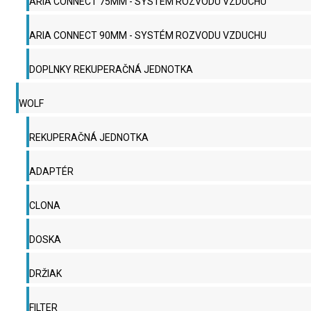
ARIA CONNECT 75MM - SYSTÉM ROZVODU VZDUCHU
ARIA CONNECT 90MM - SYSTÉM ROZVODU VZDUCHU
DOPLNKY REKUPERAČNÁ JEDNOTKA
WOLF
REKUPERAČNÁ JEDNOTKA
ADAPTÉR
CLONA
DOSKA
DRŽIAK
FILTER