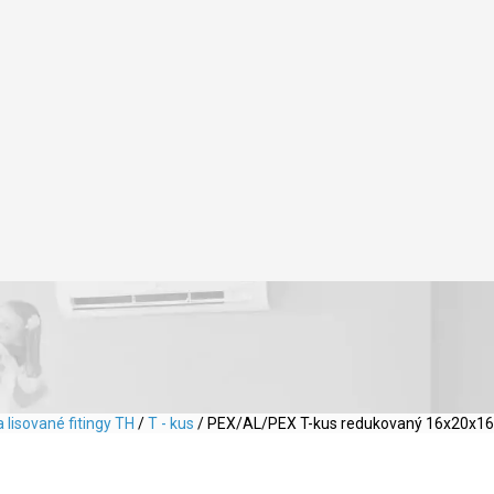
a lisované fitingy TH
/
T - kus
/ PEX/AL/PEX T-kus redukovaný 16x20x16