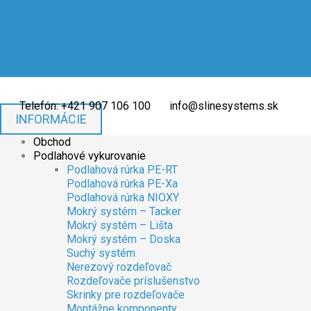
Preskočiť
množstvo
množstvo
na
PEX/AL/PEX
PEX/AL/PEX
obsah
T-
T-
kus
kus
redukovaný
redukovaný
16x20x16
16x20x16
Telefón: +421 907 106 100
info@slinesystems.sk
INFORMÁCIE
Obchod
Podlahové vykurovanie
Podlahová rúrka PE-RT
Podlahová rúrka PE-Xa
Podlahová rúrka NIOXY
Mokrý systém – Tacker
Mokrý systém – Lišta
Mokrý systém – Doska
Suchý systém
Nerezový rozdeľovač
Rozdeľovače príslušenstvo
Skrinky pre rozdeľovače
Montážne komponenty