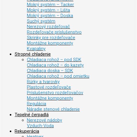
Mokrý systém – Tacker
Mokrý systém – Lišta
Mokrý systém – Doska
Suchý systém
Nerezový rozdeľovač
Rozdeľovače príslušenstvo
Skrinky pre rozdeľovače
Montážne komponenty
Kvapaliny
Stropné chladenie
Chladiaca rohož – pod SDK
Chladiaca rohož – do kazety
Chladiaca doska – SDK
Chladiaca rohož – pod omietku
Rúrky a tvarovky
Plastové rozdeľovače
Príslušenstvo rozdeľovačov
Montážne komponenty
Regulácia
Náradie stenové chladenie
Tepelné čerpadlá
Nerezové nádoby
Vzduch-Voda
Rekuperácia
Heatpex