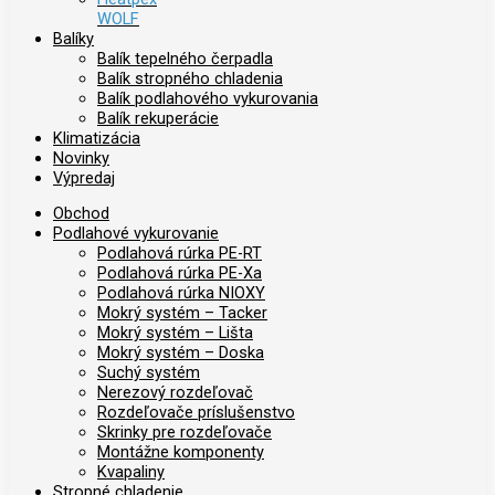
WOLF
Balíky
Balík tepelného čerpadla
Balík stropného chladenia
Balík podlahového vykurovania
Balík rekuperácie
Klimatizácia
Novinky
Výpredaj
Obchod
Podlahové vykurovanie
Podlahová rúrka PE-RT
Podlahová rúrka PE-Xa
Podlahová rúrka NIOXY
Mokrý systém – Tacker
Mokrý systém – Lišta
Mokrý systém – Doska
Suchý systém
Nerezový rozdeľovač
Rozdeľovače príslušenstvo
Skrinky pre rozdeľovače
Montážne komponenty
Kvapaliny
Stropné chladenie