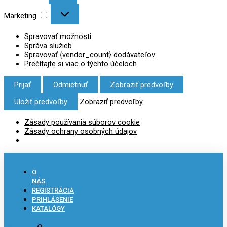
Marketing
Spravovať možnosti
Správa služieb
Spravovať {vendor_count} dodávateľov
Prečítajte si viac o týchto účeloch
Prijať
Odmietnuť
Zobraziť predvoľby
Uložiť predvoľby
Zobraziť predvoľby
Zásady používania súborov cookie
Zásady ochrany osobných údajov
O
NÁS
REGISTRÁCIA
PRIHLÁSENIE
KATALÓGY