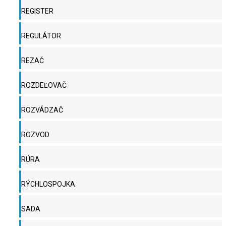
REGISTER
REGULÁTOR
REZAČ
ROZDEĽOVAČ
ROZVÁDZAČ
ROZVOD
RÚRA
RÝCHLOSPOJKA
SADA