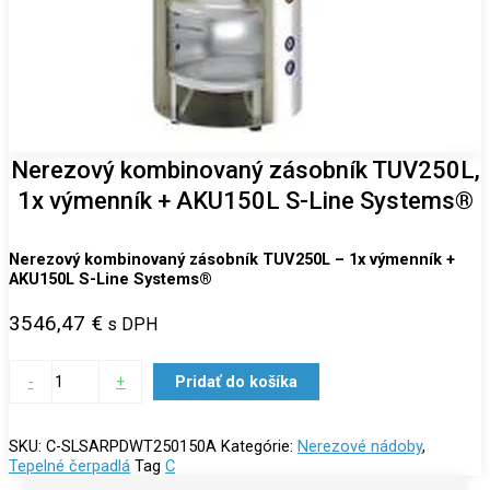
Nerezový kombinovaný zásobník TUV250L,
1x výmenník + AKU150L S-Line Systems®
Nerezový kombinovaný zásobník TUV250L – 1x výmenník +
AKU150L S-Line Systems®
3546,47
€
s DPH
-
+
Pridať do košíka
SKU:
C-SLSARPDWT250150A
Kategórie:
Nerezové nádoby
,
Tepelné čerpadlá
Tag
C