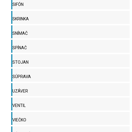
SIFÓN
SKRINKA
SNÍMAČ
SPÍNAČ
STOJAN
SÚPRAVA
UZÁVER
VENTIL
VIEČKO