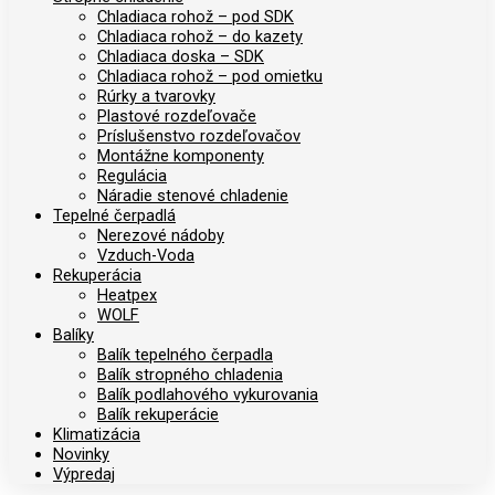
Chladiaca rohož – pod SDK
Chladiaca rohož – do kazety
Chladiaca doska – SDK
Chladiaca rohož – pod omietku
Rúrky a tvarovky
Plastové rozdeľovače
Príslušenstvo rozdeľovačov
Montážne komponenty
Regulácia
Náradie stenové chladenie
Tepelné čerpadlá
Nerezové nádoby
Vzduch-Voda
Rekuperácia
Heatpex
WOLF
Balíky
Balík tepelného čerpadla
Balík stropného chladenia
Balík podlahového vykurovania
Balík rekuperácie
Klimatizácia
Novinky
Výpredaj