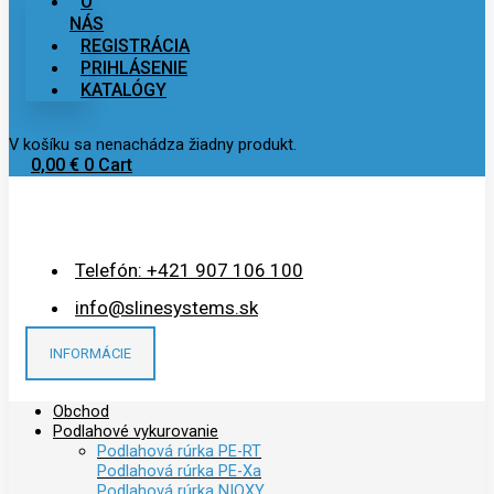
O
NÁS
REGISTRÁCIA
PRIHLÁSENIE
KATALÓGY
V košíku sa nenachádza žiadny produkt.
0,00
€
0
Cart
Telefón: +421 907 106 100
info@slinesystems.sk
INFORMÁCIE
Obchod
Podlahové vykurovanie
Podlahová rúrka PE-RT
Podlahová rúrka PE-Xa
Podlahová rúrka NIOXY