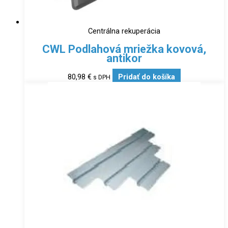
Centrálna rekuperácia
CWL Podlahová mriežka kovová,
antikor
80,98
€
Pridať do košíka
s DPH