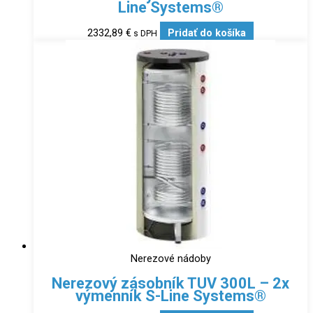
Line Systems®
2332,89
€
Pridať do košíka
s DPH
Nerezové nádoby
Nerezový zásobník TUV 300L – 2x
výmenník S-Line Systems®