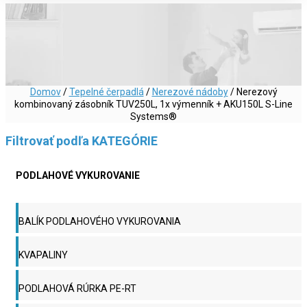
Domov
/
Tepelné čerpadlá
/
Nerezové nádoby
/ Nerezový
kombinovaný zásobník TUV250L, 1x výmenník + AKU150L S-Line
Systems®
Filtrovať podľa KATEGÓRIE
PODLAHOVÉ VYKUROVANIE
BALÍK PODLAHOVÉHO VYKUROVANIA
KVAPALINY
PODLAHOVÁ RÚRKA PE-RT