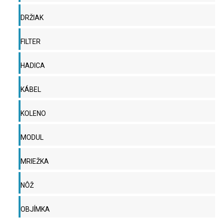
DRŽIAK
FILTER
HADICA
KÁBEL
KOLENO
MODUL
MRIEŽKA
NÔŽ
OBJÍMKA