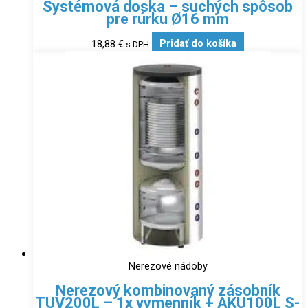
Systémová doska – suchých spôsob
pre rúrku Ø16 mm
18,88
€
Pridať do košíka
s DPH
Nerezové nádoby
Nerezový kombinovaný zásobník
TUV200L – 1x vymenník + AKU100L S-