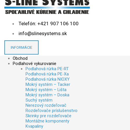
ARIA
ARIA
Telefón: +421 907 106 100
info@slinesystems.sk
INFORMÁCIE
Obchod
Podlahové vykurovanie
Podlahová rúrka PE-RT
Podlahová rúrka PE-Xa
Podlahová rúrka NIOXY
Mokrý systém – Tacker
Mokrý systém – Lišta
Mokrý systém – Doska
Suchý systém
Nerezový rozdeľovač
Rozdeľovače príslušenstvo
Skrinky pre rozdeľovače
Montážne komponenty
Kvapaliny