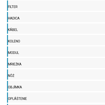
FILTER
HADICA
KÁBEL
KOLENO
MODUL
MRIEŽKA
NÔŽ
OBJÍMKA
OPLÁŠTENIE