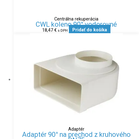
Centrálna rekuperácia
CWL koleno 90° vodorovné
18,47
€
Pridať do košíka
s DPH
Adaptér
Adaptér 90° na prechod z kruhového