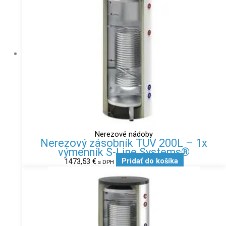
Nerezové nádoby
Nerezový zásobník TUV 200L – 1x
výmenník S-Line Systems®
1473,53
€
Pridať do košíka
s DPH