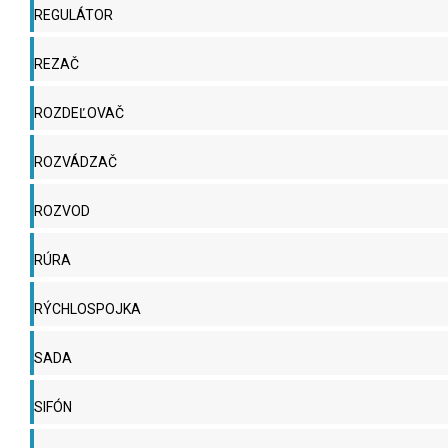
REGULÁTOR
REZAČ
ROZDEĽOVAČ
ROZVÁDZAČ
ROZVOD
RÚRA
RÝCHLOSPOJKA
SADA
SIFÓN