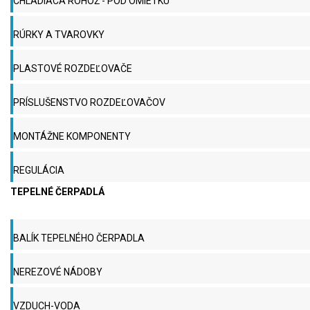
CHLADIACA ROHOŽ - POD OMIETKU
RÚRKY A TVAROVKY
PLASTOVÉ ROZDEĽOVAČE
PRÍSLUŠENSTVO ROZDEĽOVAČOV
MONTÁŽNE KOMPONENTY
REGULÁCIA
TEPELNÉ ČERPADLÁ
BALÍK TEPELNÉHO ČERPADLA
NEREZOVÉ NÁDOBY
VZDUCH-VODA