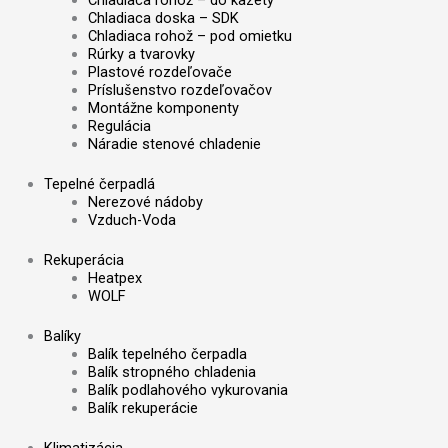
Chladiaca rohož – do kazety
Chladiaca doska – SDK
Chladiaca rohož – pod omietku
Rúrky a tvarovky
Plastové rozdeľovače
Príslušenstvo rozdeľovačov
Montážne komponenty
Regulácia
Náradie stenové chladenie
Tepelné čerpadlá
Nerezové nádoby
Vzduch-Voda
Rekuperácia
Heatpex
WOLF
Balíky
Balík tepelného čerpadla
Balík stropného chladenia
Balík podlahového vykurovania
Balík rekuperácie
Klimatizácia