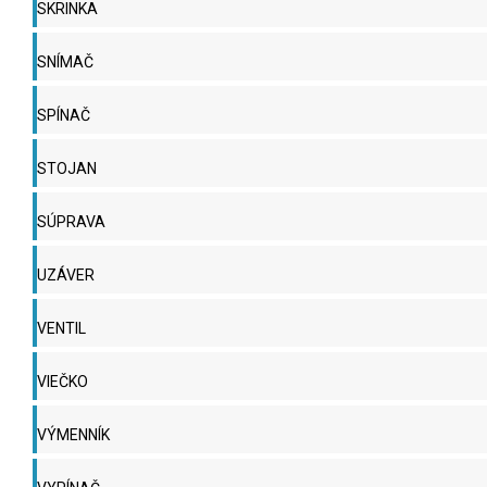
SKRINKA
SNÍMAČ
SPÍNAČ
STOJAN
SÚPRAVA
UZÁVER
VENTIL
VIEČKO
VÝMENNÍK