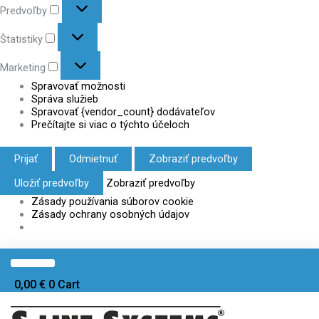
Predvoľby
Štatistiky
Marketing
Spravovať možnosti
Správa služieb
Spravovať {vendor_count} dodávateľov
Prečítajte si viac o týchto účeloch
Prijať
Odmietnuť
Zobraziť predvoľby
Uložiť predvoľby
Zobraziť predvoľby
Zásady používania súborov cookie
Zásady ochrany osobných údajov
množstvo
množstvo
Koncový
Koncový
záslep
záslep
0,00
€
0
Cart
boxu
boxu
75
75
HEATPEX
HEATPEX