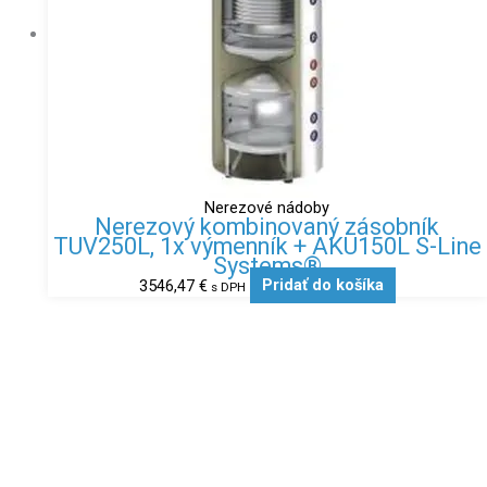
Nerezové nádoby
Nerezový kombinovaný zásobník
TUV250L, 1x výmenník + AKU150L S-Line
Systems®
3546,47
€
Pridať do košíka
s DPH