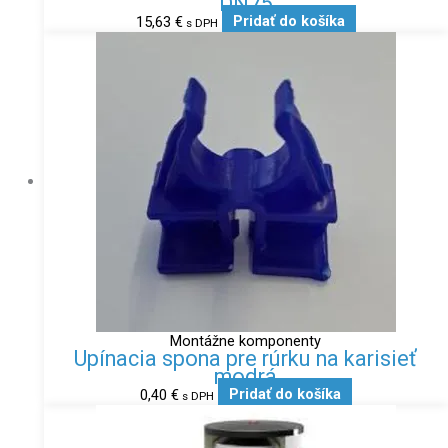
DN75
15,63
€
Pridať do košíka
s DPH
Montážne komponenty
Upínacia spona pre rúrku na karisieť
modrá
0,40
€
Pridať do košíka
s DPH