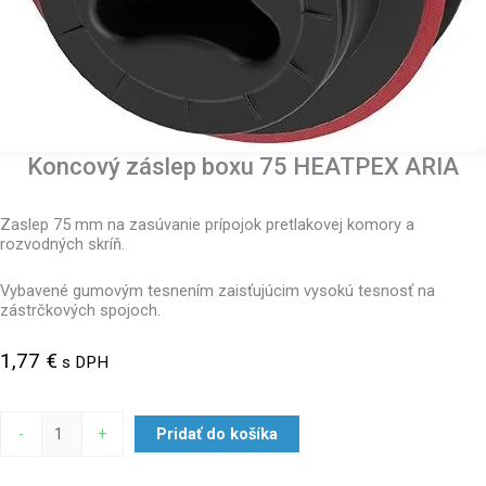
Koncový záslep boxu 75 HEATPEX ARIA
Zaslep 75 mm na zasúvanie prípojok pretlakovej komory a
rozvodných skríň.
Vybavené gumovým tesnením zaisťujúcim vysokú tesnosť na
zástrčkových spojoch.
1,77
€
s DPH
-
+
Pridať do košíka