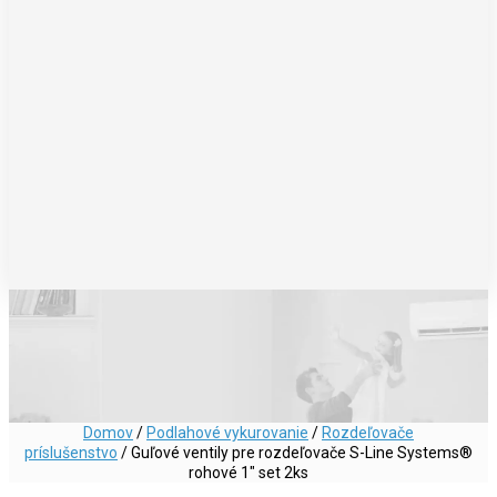
Domov
/
Podlahové vykurovanie
/
Rozdeľovače
príslušenstvo
/ Guľové ventily pre rozdeľovače S-Line Systems®
rohové 1″ set 2ks