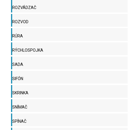
ROZVÁDZAČ
ROZVOD
RÚRA
RÝCHLOSPOJKA
SADA
SIFÓN
SKRINKA
SNÍMAČ
SPÍNAČ