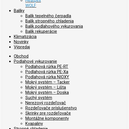
Heatpex
WOLF
Balíky
Balík tepelného čerpadla
Balík stropného chladenia
Balík podlahového vykurovania
Balík rekuperácie
Klimatizácia
Novinky
Výpredaj
Obchod
Podlahové vykurovanie
Podlahová rúrka PE-RT
Podlahová rúrka PE-Xa
Podlahová rúrka NIOXY
Mokrý systém – Tacker
Mokrý systém – Lišta
Mokrý systém – Doska
Suchý systém
Nerezový rozdeľovač
Rozdeľovače príslušenstvo
Skrinky pre rozdeľovače
Montážne komponenty
Kvapaliny
Stropné chladenie