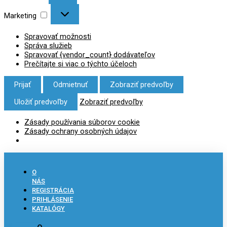
Marketing
Spravovať možnosti
Správa služieb
Spravovať {vendor_count} dodávateľov
Prečítajte si viac o týchto účeloch
Prijať
Odmietnuť
Zobraziť predvoľby
Uložiť predvoľby
Zobraziť predvoľby
Zásady používania súborov cookie
Zásady ochrany osobných údajov
O
NÁS
REGISTRÁCIA
PRIHLÁSENIE
KATALÓGY