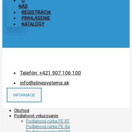
O
NÁS
REGISTRÁCIA
PRIHLÁSENIE
KATALÓGY
Telefón: +421 907 106 100
info@slinesystems.sk
INFORMÁCIE
Obchod
Podlahové vykurovanie
Podlahová rúrka PE-RT
Podlahová rúrka PE-Xa
Podlahová rúrka NIOXY