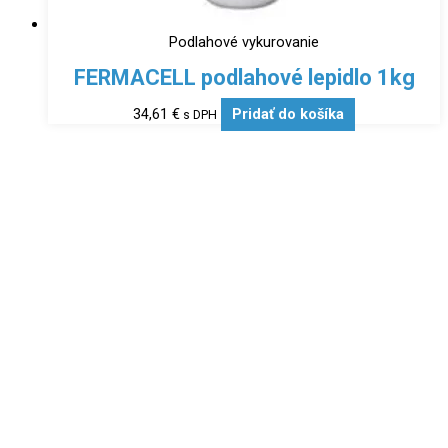
Podlahové vykurovanie
FERMACELL podlahové lepidlo 1kg
34,61
€
Pridať do košíka
s DPH