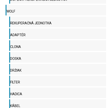
WOLF
REKUPERAČNÁ JEDNOTKA
ADAPTÉR
CLONA
DOSKA
DRŽIAK
FILTER
HADICA
KÁBEL