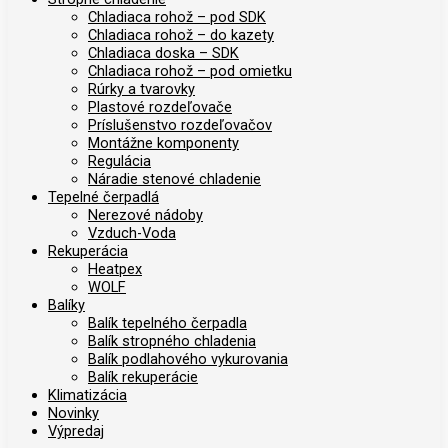
Chladiaca rohož – pod SDK
Chladiaca rohož – do kazety
Chladiaca doska – SDK
Chladiaca rohož – pod omietku
Rúrky a tvarovky
Plastové rozdeľovače
Príslušenstvo rozdeľovačov
Montážne komponenty
Regulácia
Náradie stenové chladenie
Tepelné čerpadlá
Nerezové nádoby
Vzduch-Voda
Rekuperácia
Heatpex
WOLF
Balíky
Balík tepelného čerpadla
Balík stropného chladenia
Balík podlahového vykurovania
Balík rekuperácie
Klimatizácia
Novinky
Výpredaj