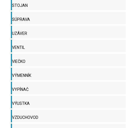
STOJAN
SÚPRAVA
UZÁVER
VENTIL
VIEČKO
VÝMENNÍK
VYPÍNAČ
VÝUSTKA
VZDUCHOVOD