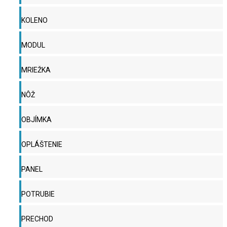
KOLENO
MODUL
MRIEŽKA
NÔŽ
OBJÍMKA
OPLÁŠTENIE
PANEL
POTRUBIE
PRECHOD