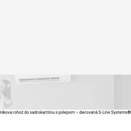
liníkova rohož do sadrokartónu s polepom – dierovaná S-Line Systems®