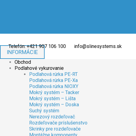
Preskočiť
množstvo
množstvo
na
Chladiaca
Chladiaca
obsah
hliníkova
hliníkova
rohož
rohož
do
do
sadrokartónu
sadrokartónu
s
s
polepom
polepom
Telefón: +421 907 106 100
info@slinesystems.sk
-
-
INFORMÁCIE
dierovaná
dierovaná
Obchod
S-
S-
Podlahové vykurovanie
Line
Line
Podlahová rúrka PE-RT
Systems®
Systems®
Podlahová rúrka PE-Xa
Podlahová rúrka NIOXY
Mokrý systém – Tacker
Mokrý systém – Lišta
Mokrý systém – Doska
Suchý systém
Nerezový rozdeľovač
Rozdeľovače príslušenstvo
Skrinky pre rozdeľovače
Montážne komponenty