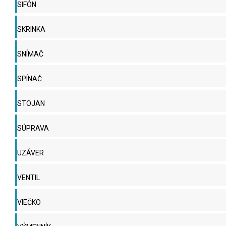
SIFÓN
SKRINKA
SNÍMAČ
SPÍNAČ
STOJAN
SÚPRAVA
UZÁVER
VENTIL
VIEČKO