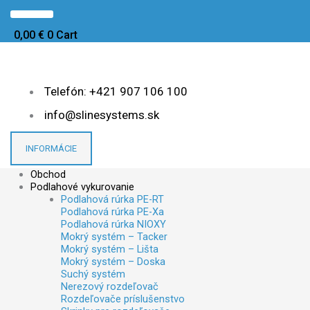
Preskočiť
množstvo
množstvo
na
Chladiaca
Chladiaca
obsah
doska
doska
0,00
€
0
Cart
SDK
SDK
625x1000x12,5mm
625x1000x12,5mm
S-
S-
Line
Line
Telefón: +421 907 106 100
Systems®
Systems®
info@slinesystems.sk
INFORMÁCIE
Obchod
Podlahové vykurovanie
Podlahová rúrka PE-RT
Podlahová rúrka PE-Xa
Podlahová rúrka NIOXY
Mokrý systém – Tacker
Mokrý systém – Lišta
Mokrý systém – Doska
Suchý systém
Nerezový rozdeľovač
Rozdeľovače príslušenstvo