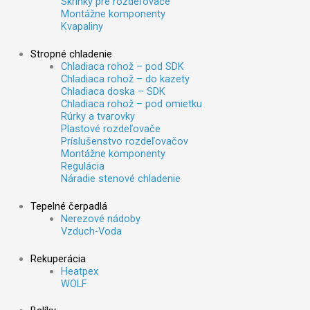
Skrinky pre rozdeľovače
Montážne komponenty
Kvapaliny
Stropné chladenie
Chladiaca rohož – pod SDK
Chladiaca rohož – do kazety
Chladiaca doska – SDK
Chladiaca rohož – pod omietku
Rúrky a tvarovky
Plastové rozdeľovače
Príslušenstvo rozdeľovačov
Montážne komponenty
Regulácia
Náradie stenové chladenie
Tepelné čerpadlá
Nerezové nádoby
Vzduch-Voda
Rekuperácia
Heatpex
WOLF