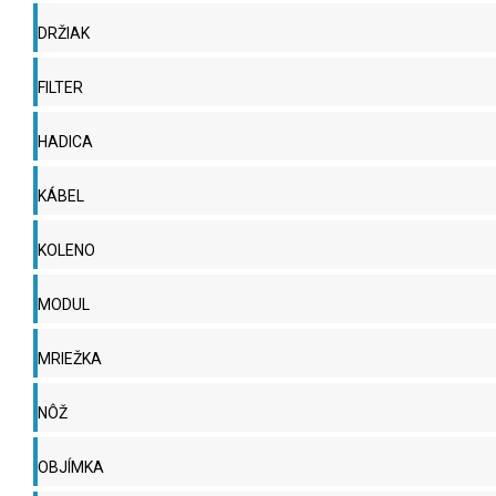
DRŽIAK
FILTER
HADICA
KÁBEL
KOLENO
MODUL
MRIEŽKA
NÔŽ
OBJÍMKA