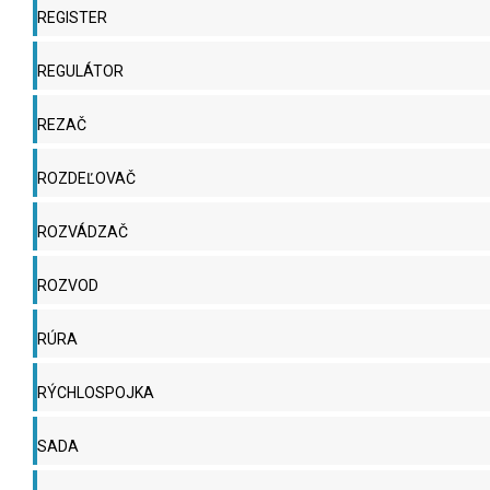
REGISTER
REGULÁTOR
REZAČ
ROZDEĽOVAČ
ROZVÁDZAČ
ROZVOD
RÚRA
RÝCHLOSPOJKA
SADA