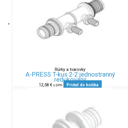
Rúrky a tvarovky
A-PRESS T-kus 2-2 jednostranný
redukovaný
12,58
€
Pridať do košíka
s DPH