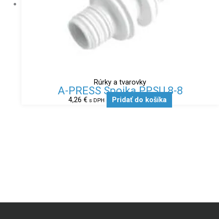
Rúrky a tvarovky
A-PRESS Spojka PPSU 8-8
4,26
€
Pridať do košíka
s DPH