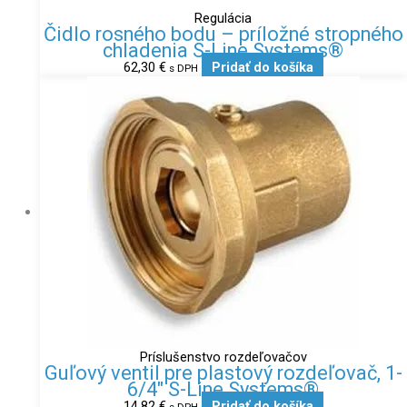
Regulácia
Čidlo rosného bodu – príložné stropného
chladenia S-Line Systems®
62,30
€
Pridať do košíka
s DPH
Príslušenstvo rozdeľovačov
Guľový ventil pre plastový rozdeľovač, 1-
6/4″ S-Line Systems®
14,82
€
Pridať do košíka
s DPH