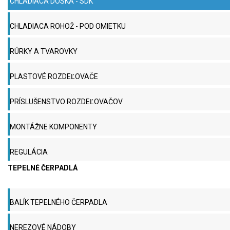
CHLADIACA DOSKA - SDK
CHLADIACA ROHOŽ - POD OMIETKU
RÚRKY A TVAROVKY
PLASTOVÉ ROZDEĽOVAČE
PRÍSLUŠENSTVO ROZDEĽOVAČOV
MONTÁŽNE KOMPONENTY
REGULÁCIA
TEPELNÉ ČERPADLÁ
BALÍK TEPELNÉHO ČERPADLA
NEREZOVÉ NÁDOBY