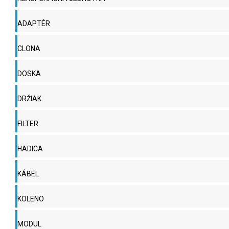
ADAPTÉR
CLONA
DOSKA
DRŽIAK
FILTER
HADICA
KÁBEL
KOLENO
MODUL