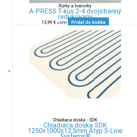
Rúrky a tvarovky
A-PRESS T-kus 2-4 dvojstranný
redukovaný
13,99
€
Pridať do košíka
s DPH
Chladiaca doska - SDK
Chladiaca doska SDK
1250x1000x12,5mm Atyp S-Line
Systems®