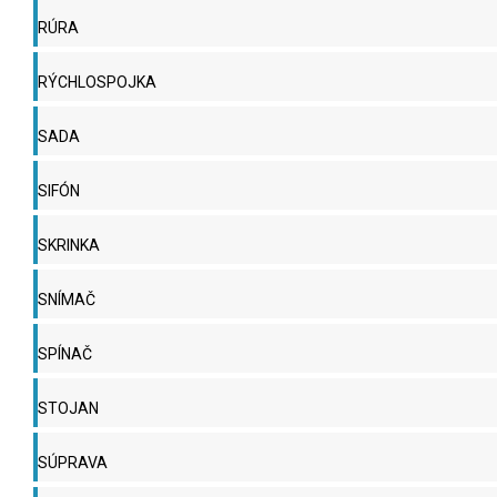
RÚRA
RÝCHLOSPOJKA
SADA
SIFÓN
SKRINKA
SNÍMAČ
SPÍNAČ
STOJAN
SÚPRAVA