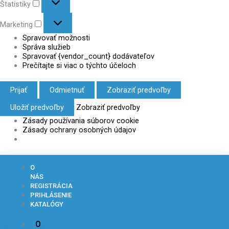
Štatistiky
Marketing
Spravovať možnosti
Správa služieb
Spravovať {vendor_count} dodávateľov
Prečítajte si viac o týchto účeloch
Prijať
Odmietnuť
Zobraziť predvoľby
Uložiť predvoľby
Zobraziť predvoľby
Zásady používania súborov cookie
Zásady ochrany osobných údajov
množstvo
množstvo
A-
A-
O
PRESS
PRESS
NÁS
Spojka
Spojka
REGISTRÁCIA
PPSU
PPSU
PRIHLÁSENIE
20-
20-
KATALÓGY
20
20
O