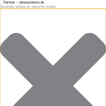
Preskočiť
Funkčné
Štatistiky
Marketing
Predvoľby
na
Spravujte súhlas so súbormi cookie
obsah