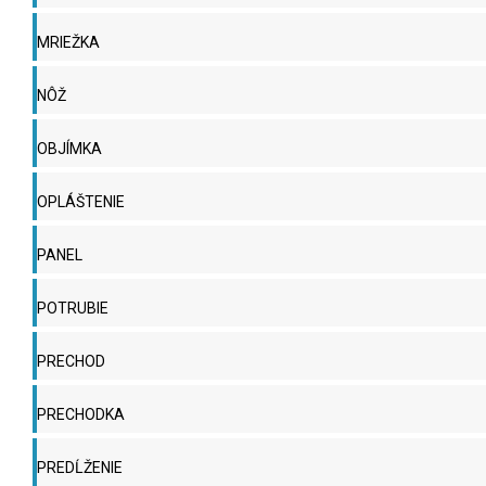
MRIEŽKA
NÔŽ
OBJÍMKA
OPLÁŠTENIE
PANEL
POTRUBIE
PRECHOD
PRECHODKA
PREDĹŽENIE