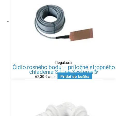
Regulácia
Čidlo rosného bodu – príložné stropného
chladenia S-Line Systems®
62,30
€
Pridať do košíka
s DPH