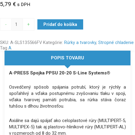
5,79
€
s DPH
-
+
Pridať do košíka
SKU:
A-SLS135566FV
Kategórie:
Rúrky a tvarovky
,
Stropné chladenie
Tag
A
POPIS TOVARU
A-PRESS Spojka PPSU 20-20 S-Line Systems®
Osvedčený spôsob spájania potrubí, ktorý je rýchly a
spoľahlivý a vďaka postupnému zvyšovaniu tlaku v spoji,
vďaka tvarovej pamäti potrubia, sa rúrka stáva čoraz
tuhšou s dlhou životnosťou.
Axiálne sa dajú spájať ako celoplastové rúry (MULTIPERT-5,
MULTIPEX-5) tak aj plastovo-hliníkové rúry (MULTIPERT-AL)
v rozmeroch od 8 do 32 mm.