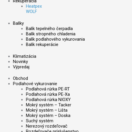
Rekuperácia
Heatpex
WOLF
Balíky
Balík tepelného čerpadla
Balík stropného chladenia
Balík podlahového vykurovania
Balík rekuperácie
Klimatizácia
Novinky
Výpredaj
Obchod
Podlahové vykurovanie
Podlahová rúrka PE-RT
Podlahová rúrka PE-Xa
Podlahová rúrka NIOXY
Mokrý systém – Tacker
Mokrý systém – Lišta
Mokrý systém – Doska
Suchý systém
Nerezový rozdeľovač
Rozdeľovače príslušenstvo