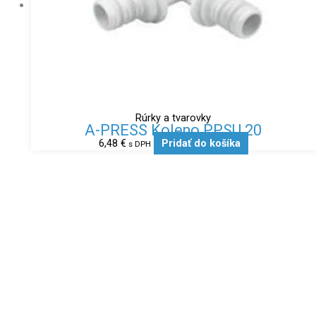
Rúrky a tvarovky
A-PRESS Koleno PPSU 20
6,48
€
Pridať do košíka
s DPH